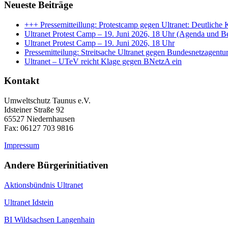
Neueste Beiträge
+++ Pressemitteillung: Protestcamp gegen Ultranet: Deutliche
Ultranet Protest Camp – 19. Juni 2026, 18 Uhr (Agenda und B
Ultranet Protest Camp – 19. Juni 2026, 18 Uhr
Pressemitteilung: Streitsache Ultranet gegen Bundesnetzagentur 
Ultranet – UTeV reicht Klage gegen BNetzA ein
Kontakt
Umweltschutz Taunus e.V.
Idsteiner Straße 92
65527 Niedernhausen
Fax: 06127 703 9816
Impressum
Andere Bürgerinitiativen
Aktionsbündnis Ultranet
Ultranet Idstein
BI Wildsachsen Langenhain