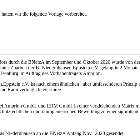
atten wir die folgende Vorlage vorbereitet.
idors durch die BNetzA im September und Oktober 2020 wurde von d
ter Zuarbeit der BI Niedernhausen.Eppstein e.V. gelang in 2 Monaten i
-Isenburg im Auftrag des Vorhabenträgers Amprion.
Eppstein e.V. ist nach einem ähnlichen , aber umfassenderen Prinzi
ine Raumverträglichkeitsstudie.
ei Amprion GmbH und ERM GmbH in einer vergleichenden Matrix mit e
utzrechtlichen und raumplanerischen Bewertung zu einer signifikant 
us Niedernhausen an die BNetzA Anfang Nov. 2020 gesendet.