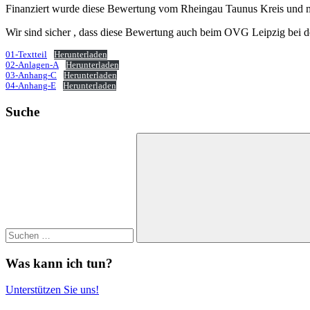
Finanziert wurde diese Bewertung vom Rheingau Taunus Kreis und mit
Wir sind sicher , dass diese Bewertung auch beim OVG Leipzig bei d
01-Textteil
Herunterladen
02-Anlagen-A
Herunterladen
03-Anhang-C
Herunterladen
04-Anhang-E
Herunterladen
Suche
Suchen
nach:
Suchen
Was kann ich tun?
Unterstützen Sie uns!