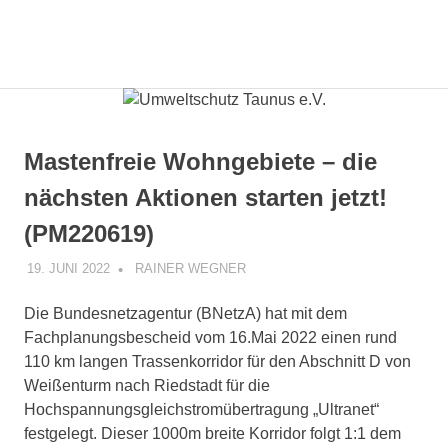
Zum
Inhalt
Gemeinsam
MENÜ
springen
Umweltschutz
mit
den
Taunus
Bürgern
die
e.V.
Mastenfreie Wohngebiete – die
Energiewende
gestalten.
nächsten Aktionen starten jetzt!
(PM220619)
19. JUNI 2022
RAINER WEGNER
UNCATEGORIZED
Die Bundesnetzagentur (BNetzA) hat mit dem
Fachplanungsbescheid vom 16.Mai 2022 einen rund
110 km langen Trassenkorridor für den Abschnitt D von
Weißenturm nach Riedstadt für die
Hochspannungsgleichstromübertragung „Ultranet“
festgelegt. Dieser 1000m breite Korridor folgt 1:1 dem