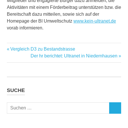
Mitglieder und engagierte Bürger dazu anmelden, die
Aktivitäten mit einem Förderbeitrag unterstützen bzw. die
Bereitschaft dazu mitteilen, sowie sich auf der
Homepage der BI Umweltschutz
www.kein-ultranet.de
vorab informieren.
Vorheriger
Vergleich D3 zu Bestandstrasse
Beitragsnavigation
Beitrag:
Nächster
Der hr berichtet: Ultranet in Niedernhausen
Beitrag:
SUCHE
Suchen
SUCHEN
nach: