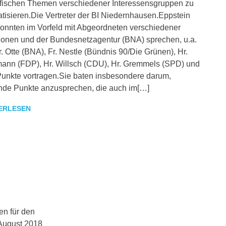
fischen Themen verschiedener Interessensgruppen zu
tisieren.Die Vertreter der BI Niedernhausen.Eppstein
konnten im Vorfeld mit Abgeordneten verschiedener
ionen und der Bundesnetzagentur (BNA) sprechen, u.a.
r. Otte (BNA), Fr. Nestle (Bündnis 90/Die Grünen), Hr.
nn (FDP), Hr. Willsch (CDU), Hr. Gremmels (SPD) und
Punkte vortragen.Sie baten insbesondere darum,
nde Punkte anzusprechen, die auch im[…]
ERLESEN
TEILUNG
en für den
 August 2018