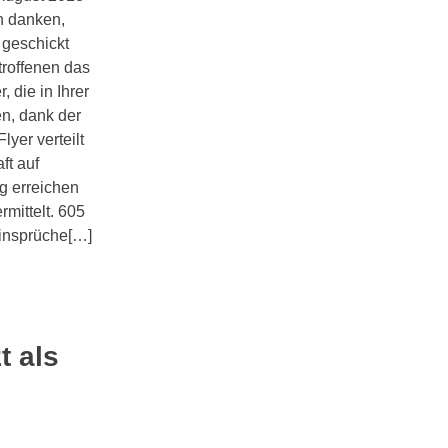
n danken,
 geschickt
troffenen das
 die in Ihrer
n, dank der
lyer verteilt
ft auf
g erreichen
mittelt. 605
Einsprüche[…]
t als