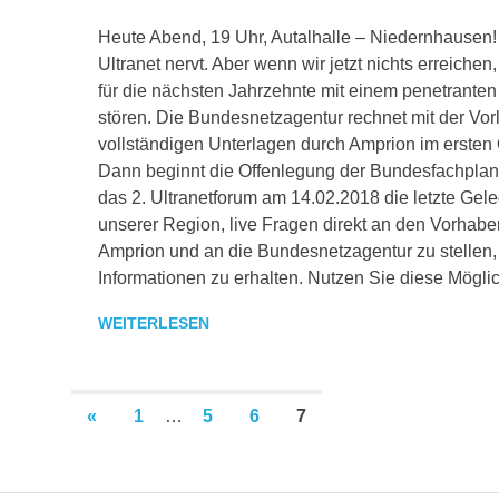
Heute Abend, 19 Uhr, Autalhalle – Niedernhause
Ultranet nervt. Aber wenn wir jetzt nichts erreichen
für die nächsten Jahrzehnte mit einem penetrant
stören. Die Bundesnetzagentur rechnet mit der Vor
vollständigen Unterlagen durch Amprion im ersten 
Dann beginnt die Offenlegung der Bundesfachplanun
das 2. Ultranetforum am 14.02.2018 die letzte Gele
unserer Region, live Fragen direkt an den Vorhabe
Amprion und an die Bundesnetzagentur zu stellen, 
Informationen zu erhalten. Nutzen Sie diese Möglic
WEITERLESEN
Seitennummerierung
VORHERIGE
«
1
…
5
6
7
BEITRÄGE
der