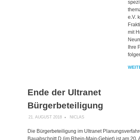
spezi
thema
e.V. 
Frakt
mit H
Neuma
Ihre 
folge
WEIT
Ende der Ultranet
Bürgerbeteiligung
21. AUGUST 2018
NICLAS
INFORMATION
,
PRESSEMIT
Die Bürgerbeteiligung im Ultranet Planungsverfahr
Bauabschnitt D (im Rhein-Main-Gebiet) ist am 20.