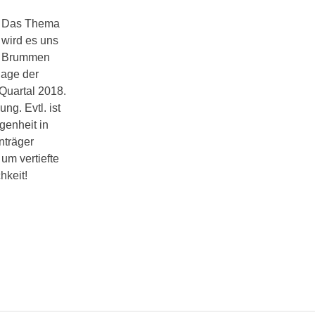
n! Das Thema
, wird es uns
en Brummen
lage der
Quartal 2018.
g. Evtl. ist
genheit in
nträger
um vertiefte
hkeit!