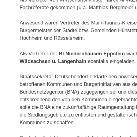
Fachreferate gekommen (u.a. Matthias Bergmeier u
Anwesend waren Vertreter des Main-Taunus-Kreise
Bürgermeister der Städte bzw. Gemeinden Hün
stet
Hochheim und Rüsselsheim.
Als Vertreter der
BI Niedernhausen.Eppstein
war D
Wildsachsen u. Langenhain
ebenfalls eingeladen.
Staatssekretär Deutschendorf erklärte den anwesen
betroffenen Kommunen und Bürgerinitiativen aus 
Bundesnetzagentur (BNA) zugegangen sei und diese i
entsprechend den von den Kommunen eingebrachten
solle die BNA eine zukunftsfähige Raumgestaltung b
die Siedlungsgebiete zu entlasten und gestalterisc
Kommunen zu schaffen.