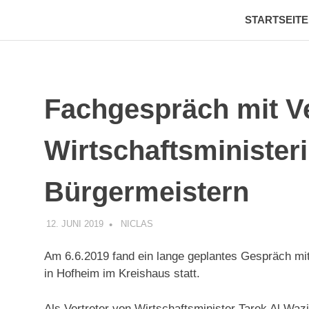
STARTSEITE
Gemeinsam
Umweltschutz
mit
Zum
den
Inhalt
Bürgern
Taunus
springen
die
Energiewende
Fachgespräch mit Ve
e.V.
gestalten.
Wirtschaftsministe
Bürgermeistern
12. JUNI 2019
NICLAS
UNCATEGORIZED
Am 6.6.2019 fand ein lange geplantes Gespräch mit
in Hofheim im Kreishaus statt.
Als Vertreter von Wirtschaftsminister Tarek Al Waz