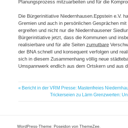
Planungsprozess mitzuarbeiten und für die Kompro
Die Bürgerinitiative Niedernhausen.Eppstein e.V. 
Gremien und auch in persönlichen Gesprächen mit 
ergreifen und nicht nur die Niedernhausener Siedl
Bürgerinitiative jetzt, dass die Kommunen und ins
realisierbare und für alle Seiten
zumutbare
Verschwe
der BNA schnell und konsequent verfolgen und rea
sich in diesem Zusammenhang völlig neue städteba
Umspannwerk endlich aus dem Ortskern und aus de
Vorheriger
Bericht in der VRM Presse: Mastenfreies Niedernh
Beitragsnavigation
Beitrag:
Nächster
Trickerseien zu Lärm Grenzwerten: U
Beitrag:
WordPress-Theme: Poseidon von ThemeZee.