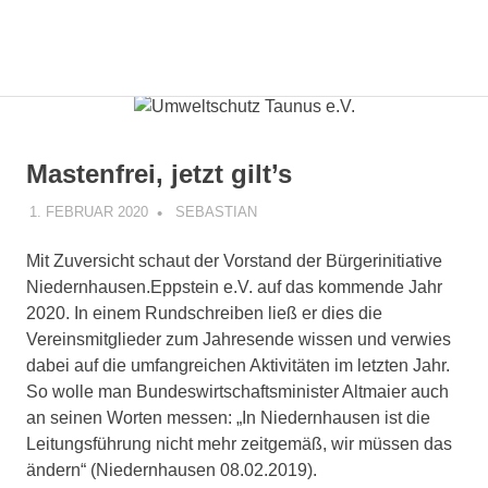
Gemeinsam
MENÜ
Umweltschutz
mit
den
Zum
Taunus
Bürgern
Inhalt
die
springen
e.V.
Mastenfrei, jetzt gilt’s
Energiewende
gestalten.
1. FEBRUAR 2020
SEBASTIAN
PRESSEMITTEILUNG
Mit Zuversicht schaut der Vorstand der Bürgerinitiative
Niedernhausen.Eppstein e.V. auf das kommende Jahr
2020. In einem Rundschreiben ließ er dies die
Vereinsmitglieder zum Jahresende wissen und verwies
dabei auf die umfangreichen Aktivitäten im letzten Jahr.
So wolle man Bundeswirtschaftsminister Altmaier auch
an seinen Worten messen: „In Niedernhausen ist die
Leitungsführung nicht mehr zeitgemäß, wir müssen das
ändern“ (Niedernhausen 08.02.2019).