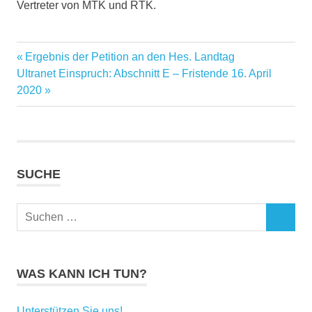
Vertreter von MTK und RTK.
Vorheriger
Ergebnis der Petition an den Hes. Landtag
Beitragsnavigation
Nächster
Beitrag:
Ultranet Einspruch: Abschnitt E – Fristende 16. April
Beitrag:
2020
SUCHE
Suchen
SUCHEN
nach:
WAS KANN ICH TUN?
Unterstützen Sie uns!