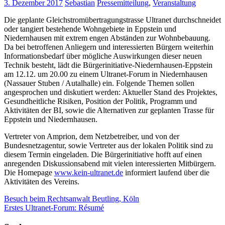
3. Dezember 2017
Sebastian
Pressemitteilung
,
Veranstaltung
Die geplante Gleichstromübertragungstrasse Ultranet durchschneidet
oder tangiert bestehende Wohngebiete in Eppstein und
Niedernhausen mit extrem engen Abständen zur Wohnbebauung.
Da bei betroffenen Anliegern und interessierten Bürgern weiterhin
Informationsbedarf über mögliche Auswirkungen dieser neuen
Technik besteht, lädt die Bürgerinitiative-Niedernhausen-Eppstein
am 12.12. um 20.00 zu einem Ultranet-Forum in Niedernhausen
(Nassauer Stuben / Autalhalle) ein. Folgende Themen sollen
angesprochen und diskutiert werden: Aktueller Stand des Projektes,
Gesundheitliche Risiken, Position der Politik, Programm und
Aktivitäten der BI, sowie die Alternativen zur geplanten Trasse für
Eppstein und Niedernhausen.
Vertreter von Amprion, dem Netzbetreiber, und von der
Bundesnetzagentur, sowie Vertreter aus der lokalen Politik sind zu
diesem Termin eingeladen. Die Bürgerinitiative hofft auf einen
anregenden Diskussionsabend mit vielen interessierten Mitbürgern.
Die Homepage
www.kein-ultranet.de
informiert laufend über die
Aktivitäten des Vereins.
Beitragsnavigation
Vorheriger
autalhalle
Besuch beim Rechtsanwalt Beutling, Köln
ultranetforum
Beitrag:
Nächster
Erstes Ultranet-Forum: Ré­su­mé
Beitrag: