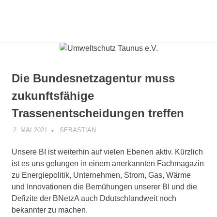
Zum
Inhalt
Gemeinsam
MENÜ
springen
Umweltschutz
mit
den
Taunus
Bürgern
die
e.V.
Die Bundesnetzagentur muss
Energiewende
gestalten.
zukunftsfähige
Trassenentscheidungen treffen
2. MAI 2021
SEBASTIAN
UNCATEGORIZED
Unsere BI ist weiterhin auf vielen Ebenen aktiv. Kürzlich
ist es uns gelungen in einem anerkannten Fachmagazin
zu Energiepolitik, Unternehmen, Strom, Gas, Wärme
und Innovationen die Bemühungen unserer BI und die
Defizite der BNetzA auch Ddutschlandweit noch
bekannter zu machen.