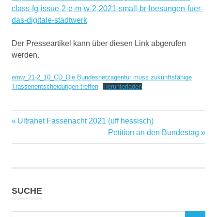
class-fg-issue-2-e-m-w-2-2021-small-br-loesungen-fuer-
das-digitale-stadtwerk
Der Presseartikel kann über diesen Link abgerufen
werden.
emw_21-2_10_CD_Die Bundesnetzagentur muss zukunftsfähige
Trassenentscheidungen treffen
Herunterladen
Vorheriger
Ultranet Fassenacht 2021 (uff hessisch)
Beitragsnavigation
Beitrag:
Nächster
Petition an den Bundestag
Beitrag:
SUCHE
Suchen