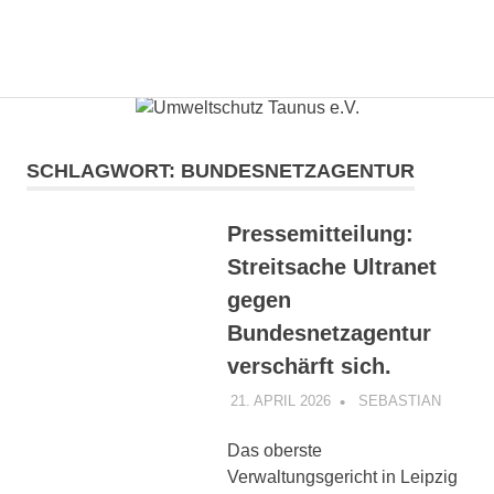
Gemeinsam
Umweltschutz
mit
den
Zum
Taunus
Bürgern
Inhalt
die
springen
SCHLAGWORT:
BUNDESNETZAGENTUR
e.V.
Energiewende
gestalten.
Pressemitteilung:
Streitsache Ultranet
gegen
Bundesnetzagentur
verschärft sich.
21. APRIL 2026
SEBASTIAN
INFOR
PRESS
PRESS
Das oberste
ULTRA
Verwaltungsgericht in Leipzig