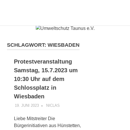
Gemeinsam
MENÜ
Umweltschutz
mit
den
Zum
Taunus
Bürgern
Inhalt
die
springen
SCHLAGWORT:
WIESBADEN
e.V.
Energiewende
gestalten.
Protestveranstaltung
Samstag, 15.7.2023 um
10:30 Uhr auf dem
Schlossplatz in
Wiesbaden
19. JUNI 2023
NICLAS
UNCATEGORIZED
,
VERANSTALTUNG
Liebe Mitstreiter Die
Bürgerinitiativen aus Hünstetten,