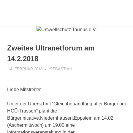
Zum
Inhalt
Gemeinsam
MENÜ
springen
Umweltschutz
mit
den
Taunus
Bürgern
die
e.V.
Zweites Ultranetforum am
Energiewende
gestalten.
14.2.2018
14. FEBRUAR 2018
SEBASTIAN
VERANSTALTUNG
Liebe Mitstreiter
Unter der Überschrift “Gleichbehandlung aller Bürger bei
HGÜ-Trassen“ plant die
Bürgerinitiative.Niedernhausen.Eppstein am 14.02.
(Aschermittwoch) um 19.00 eine
Informationsveranstaltung in der