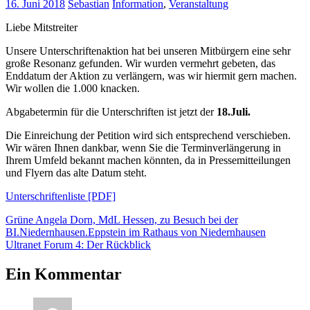
16. Juni 2018
Sebastian
Information
,
Veranstaltung
Liebe Mitstreiter
Unsere Unterschriftenaktion hat bei unseren Mitbürgern eine sehr
große Resonanz gefunden. Wir wurden vermehrt gebeten, das
Enddatum der Aktion zu verlängern, was wir hiermit gern machen.
Wir wollen die 1.000 knacken.
Abgabetermin für die Unterschriften ist jetzt der
18.Juli.
Die Einreichung der Petition wird sich entsprechend verschieben.
Wir wären Ihnen dankbar, wenn Sie die Terminverlängerung in
Ihrem Umfeld bekannt machen könnten, da in Pressemitteilungen
und Flyern das alte Datum steht.
Unterschriftenliste [PDF]
Beitragsnavigation
Vorheriger
bundestag
Grüne Angela Dorn, MdL Hessen, zu Besuch bei der
liste
petition
ultranet
unterschriften
unterschriftenliste
verlänge
Beitrag:
BI.Niedernhausen.Eppstein im Rathaus von Niedernhausen
Nächster
Ultranet Forum 4: Der Rückblick
Beitrag:
Ein Kommentar